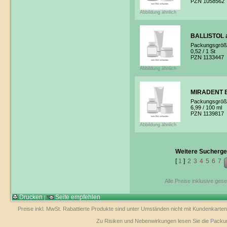
PZN 1058562
Abbildung ähnlich
BALLISTOL a
Packungsgröß
0,52
/ 1 St
PZN 1133447
Abbildung ähnlich
MIRADENT Bl
Packungsgröß
6,99
/ 100 ml
PZN 1139817
Abbildung ähnlich
Weitere Sucherge
[
1
]
2
3
4
5
6
7
Alle Preise inklusive ges
Drucken
Seite empfehlen
|
Preise inkl. MwSt. Rabattierte Produkte sind unter Umständen nicht mit Kundenkarten
Zu Risiken und Nebenwirkungen lesen Sie die Packungs