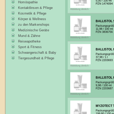
5,00
/ 100 ml
Homöopathie
PZN 1474094
Kontaktlinsen & Pflege
Abbildung ähnlich
Kosmetik & Pflege
Körper & Wellness
BALLISTOL 
zu den Markenshops
Packungsgröß
11,98
/ 100 ml
Medizinische Geräte
PZN 3836756
Mund & Zähne
Abbildung ähnlich
Reiseapotheke
Sport & Fitness
BALLISTOL f
Schwangerschaft & Baby
Packungsgröß
37,98
/ 1 l
Tiergesundheit & Pflege
PZN 2203693
Abbildung ähnlich
BALLISTOL f
Packungsgröß
9,98
/ 100 ml
PZN 2203687
Abbildung ähnlich
MYZOTECT T
Packungsgröß
199,80
/ 100 m