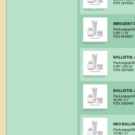
PZN 1974520
Abbildung ähnlich
MIRADENT De
Packungsgröß
5,99
/ 1 St
PZN 8449567
Abbildung ähnlich
BALLISTOL a
Packungsgröß
6,99
/ 100 ml
PZN 3307609
Abbildung ähnlich
BALLISTOL a
Packungsgröß
45,98
/ 1 l
PZN 3360940
Abbildung ähnlich
NEO BALLIST
Packungsgröß
74,99
/ 1 l