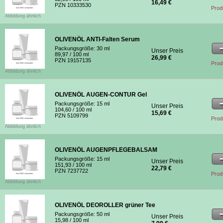
16,49 €
PZN 10333530
Prod
Abbildung ähnlich
OLIVENÖL ANTI-Falten Serum
Packungsgröße:
30 ml
Unser Preis
89,97
/ 100 ml
26,99 €
PZN 19157135
Prod
Abbildung ähnlich
OLIVENÖL AUGEN-CONTUR Gel
Packungsgröße:
15 ml
Unser Preis
104,60
/ 100 ml
15,69 €
PZN 5109799
Prod
Abbildung ähnlich
OLIVENÖL AUGENPFLEGEBALSAM
Packungsgröße:
15 ml
Unser Preis
151,93
/ 100 ml
22,79 €
PZN 7237722
Prod
Abbildung ähnlich
OLIVENÖL DEOROLLER grüner Tee
Packungsgröße:
50 ml
Unser Preis
15,98
/ 100 ml