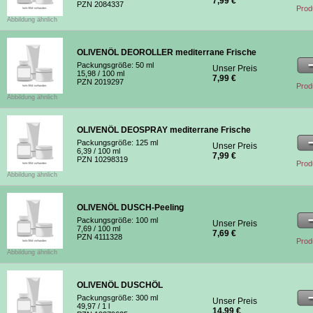
7,99 €
PZN 2084337
Prod
Abbildung ähnlich
OLIVENÖL DEOROLLER mediterrane Frische
Packungsgröße:
50 ml
Unser Preis
15,98
/ 100 ml
7,99 €
PZN 2019297
Prod
Abbildung ähnlich
OLIVENÖL DEOSPRAY mediterrane Frische
Packungsgröße:
125 ml
Unser Preis
6,39
/ 100 ml
7,99 €
PZN 10298319
Prod
Abbildung ähnlich
OLIVENÖL DUSCH-Peeling
Packungsgröße:
100 ml
Unser Preis
7,69
/ 100 ml
7,69 €
PZN 4111328
Prod
Abbildung ähnlich
OLIVENÖL DUSCHÖL
Packungsgröße:
300 ml
Unser Preis
49,97
/ 1 l
14,99 €