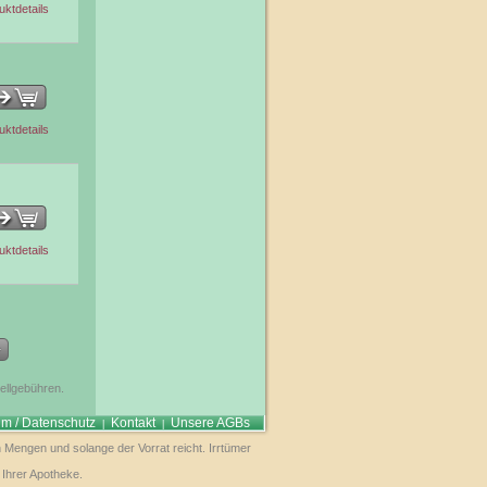
uktdetails
uktdetails
uktdetails
tellgebühren.
m / Datenschutz
Kontakt
Unsere AGBs
|
|
 Mengen und solange der Vorrat reicht. Irrtümer
 Ihrer Apotheke.