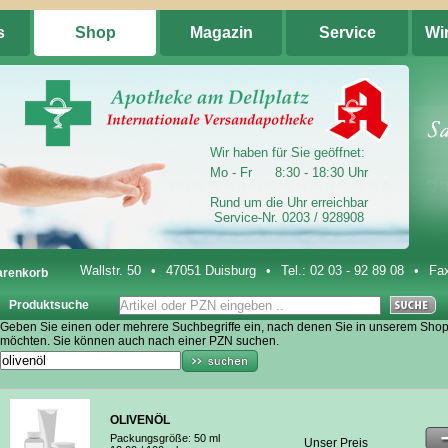
s
Shop
Magazin
Service
Wi
Wir haben für Sie geöffnet:
Mo - Fr
8:30 - 18:30 Uhr
Rund um die Uhr erreichbar
Service-Nr. 0203 / 928908
Wallstr. 50
•
47051 Duisburg
•
Tel.:
02 03 - 92 89 08
•
Fax
renkorb
Produktsuche
Geben Sie einen oder mehrere Suchbegriffe ein, nach denen Sie in unserem Sho
möchten. Sie können auch nach einer PZN suchen.
OLIVENÖL
Packungsgröße:
50 ml
Unser Preis