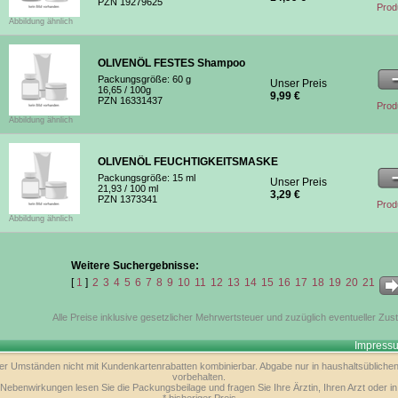
PZN 19279625
Prod
Abbildung ähnlich
OLIVENÖL FESTES Shampoo
Packungsgröße:
60 g
Unser Preis
16,65
/ 100g
9,99 €
PZN 16331437
Prod
Abbildung ähnlich
OLIVENÖL FEUCHTIGKEITSMASKE
Packungsgröße:
15 ml
Unser Preis
21,93
/ 100 ml
3,29 €
PZN 1373341
Prod
Abbildung ähnlich
Weitere Suchergebnisse:
[
1
]
2
3
4
5
6
7
8
9
10
11
12
13
14
15
16
17
18
19
20
21
Alle Preise inklusive gesetzlicher Mehrwertsteuer und zuzüglich eventueller Zus
Impressu
nter Umständen nicht mit Kundenkartenrabatten kombinierbar. Abgabe nur in haushaltsüblichen
vorbehalten.
Nebenwirkungen lesen Sie die Packungsbeilage und fragen Sie Ihre Ärztin, Ihren Arzt oder in