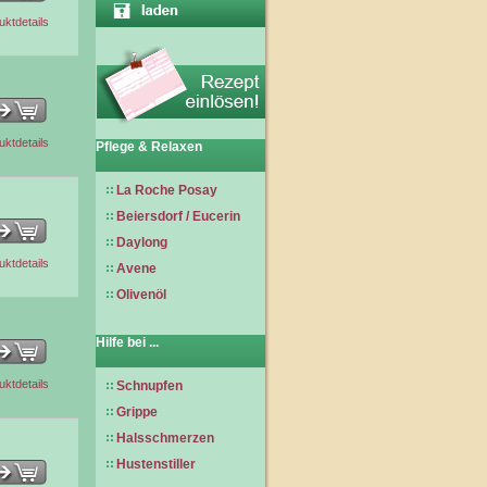
uktdetails
uktdetails
Pflege & Relaxen
La Roche Posay
Beiersdorf / Eucerin
Daylong
uktdetails
Avene
Olivenöl
Hilfe bei ...
uktdetails
Schnupfen
Grippe
Halsschmerzen
Hustenstiller