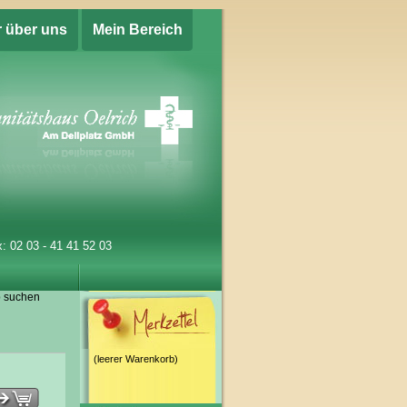
r über uns
Mein Bereich
: 02 03 - 41 41 52 03
p suchen
(leerer Warenkorb)