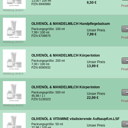
13,00
/ 100 ml
6,50 €
PZN 6940980
Prod
Abbildung ähnlich
OLIVENÖL & MANDELMILCH Handpflegebalsam
Packungsgröße:
100 ml
Unser Preis
7,99
/ 100 ml
7,99 €
PZN 6708875
Prod
Abbildung ähnlich
OLIVENÖL & MANDELMILCH Körperlotion
Packungsgröße:
200 ml
Unser Preis
7,00
/ 100 ml
13,99 €
PZN 6090932
Prod
Abbildung ähnlich
OLIVENÖL & MANDELMILCH Körperlotion
Packungsgröße:
500 ml
Unser Preis
45,98
/ 1 l
22,99 €
PZN 5139323
Prod
Abbildung ähnlich
OLIVENÖL & VITAMINE vitalisierende Aufbaupfl.m.LSF
Packungsgröße:
50 ml
Unser Preis
32,98
/ 100 ml