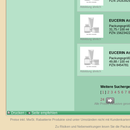
PZN 1416392
Abbildung ähnlich
EUCERIN Ato
Packungsgröß
31,75
/ 100 ml
PZN 1562342
Abbildung ähnlich
EUCERIN Ato
Packungsgröß
49,88
/ 100 ml
PZN 8454781
Abbildung ähnlich
Weitere Sucherge
[
1
]
2
3
4
5
6
7
24
Alle Preise inklusive ges
Drucken
Seite empfehlen
|
Preise inkl. MwSt. Rabattierte Produkte sind unter Umständen nicht mit Kundenkarten
Zu Risiken und Nebenwirkungen lesen Sie die Packungs