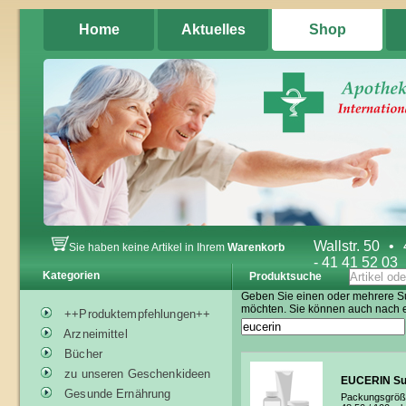
Home
Aktuelles
Shop
Wallstr. 50
•
Sie haben keine Artikel in Ihrem
Warenkorb
- 41 41 52 03
Kategorien
Produktsuche
Geben Sie einen oder mehrere Su
möchten. Sie können auch nach 
++Produktempfehlungen++
Arzneimittel
Bücher
zu unseren Geschenkideen
EUCERIN Su
Gesunde Ernährung
Packungsgröß