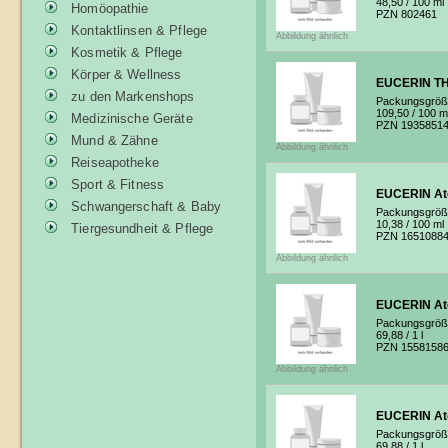
48,50
/ 100 ml
Homöopathie
PZN 802461
Kontaktlinsen & Pflege
Abbildung ähnlich
Kosmetik & Pflege
Körper & Wellness
EUCERIN TH
zu den Markenshops
Packungsgröß
109,50
/ 100 m
Medizinische Geräte
PZN 1935851
Mund & Zähne
Abbildung ähnlich
Reiseapotheke
Sport & Fitness
EUCERIN At
Schwangerschaft & Baby
Packungsgröß
10,38
/ 100 ml
Tiergesundheit & Pflege
PZN 1651088
Abbildung ähnlich
EUCERIN At
Packungsgröß
69,88
/ 1 l
PZN 1558158
Abbildung ähnlich
EUCERIN Ato
Packungsgröß
69,88
/ 1 l