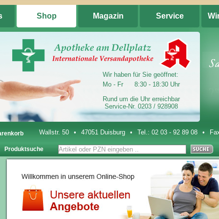
s
Shop
Magazin
Service
Wi
Wir haben für Sie geöffnet:
Mo - Fr
8:30 - 18:30 Uhr
Rund um die Uhr erreichbar
Service-Nr. 0203 / 928908
Wallstr. 50
•
47051 Duisburg
•
Tel.:
02 03 - 92 89 08
•
Fax
renkorb
Produktsuche