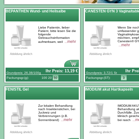
BEPANTHEN Wund- und Heilsalbe
CANESTEN GYN 3 Vaginaltabl
Liebe Patientin, lieber
Wenn Sie noc
Patient, bitte lesen Sie die
umfassender 
folgende
Vaginalmykose
Gebrauchsinformation
möchten, empfi
...mehr
Canesten® G
aufmerksam, weil
...mehr
Abbildung ähnlich
Abbildung ähnlich
Ihr Preis:
13,19
€
Ihr Pre
Grundpreis:
26,38
/100g
Grundpreis:
3,72
/1 St
Packungsgr.(
g
):
100
20
50
Packungsgr.(
ST
):
3
FENISTIL Gel
IMODIUM akut Hartkapseln
Zur lokalen Behandlung
IMODIUM AKUT
nach Insektenstichen, bei
Behandlung ak
Juckreiz und
Durchfälle. Zuv
Verbrennungen (z.B.
klinisch gesich
...mehr
...m
Sonnenbrand)
bei rasch
Abbildung ähnlich
Abbildung ähnlich