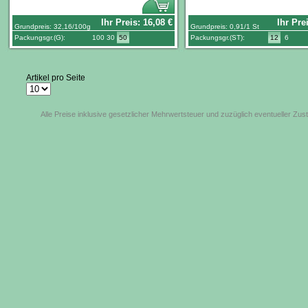
Ihr Preis:
16,08
€
Ihr Pre
Grundpreis:
32,16
/100g
Grundpreis:
0,91
/1 St
Packungsgr.(
G
):
100
30
50
Packungsgr.(
ST
):
12
6
Artikel pro Seite
Alle Preise inklusive gesetzlicher Mehrwertsteuer und zuzüglich eventueller Zus