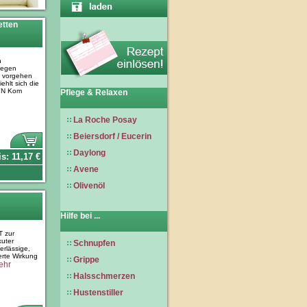
etten
h
gegen
 vorgehen
ehlt sich die
YN Kom
Pflege & Relaxen
La Roche Posay
Beiersdorf / Eucerin
Daylong
is:
11,17
€
Avene
Olivenöl
Hilfe bei ...
 zur
uter
Schnupfen
erlässige,
erte Wirkung
Grippe
ehr
Halsschmerzen
Hustenstiller