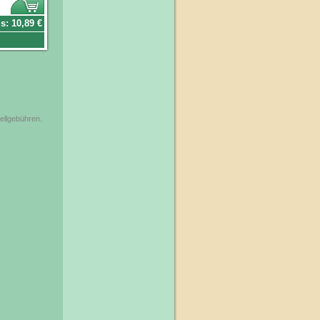
is:
10,89
€
tellgebühren.