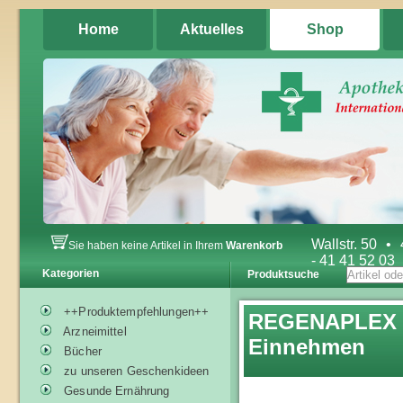
Home
Aktuelles
Shop
Wallstr. 50
•
Sie haben keine Artikel in Ihrem
Warenkorb
- 41 41 52 03
Kategorien
Produktsuche
++Produktempfehlungen++
REGENAPLEX N
Arzneimittel
Einnehmen
Bücher
zu unseren Geschenkideen
Gesunde Ernährung