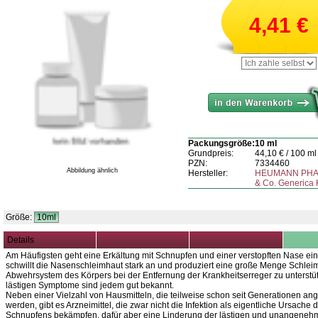
4,41
€
Packungsgröße:
10 ml
Grundpreis:
44,10
€ / 100 ml
PZN:
7334460
Abbildung ähnlich
Hersteller:
HEUMANN PH
& Co. Generica
Größe:
10ml
Details
Am Häufigsten geht eine Erkältung mit Schnupfen und einer verstopften Nase ein
schwillt die Nasenschleimhaut stark an und produziert eine große Menge Schlei
Abwehrsystem des Körpers bei der Entfernung der Krankheitserreger zu unterstü
lästigen Symptome sind jedem gut bekannt.
Neben einer Vielzahl von Hausmitteln, die teilweise schon seit Generationen a
werden, gibt es Arzneimittel, die zwar nicht die Infektion als eigentliche Ursache 
Schnupfens bekämpfen, dafür aber eine Linderung der lästigen und unangene