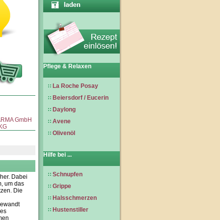
Pflege & Relaxen
La Roche Posay
Beiersdorf / Eucerin
Daylong
ARMA GmbH
Avene
 KG
Olivenöl
Hilfe bei ...
Schnupfen
her. Dabei
m, um das
Grippe
tzen. Die
Halsschmerzen
ngewandt
Hustenstiller
des
hmen