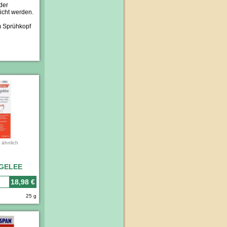
der
icht werden.
m Sprühkopf
 ähnlich
GELEE
18,98 €
25 g