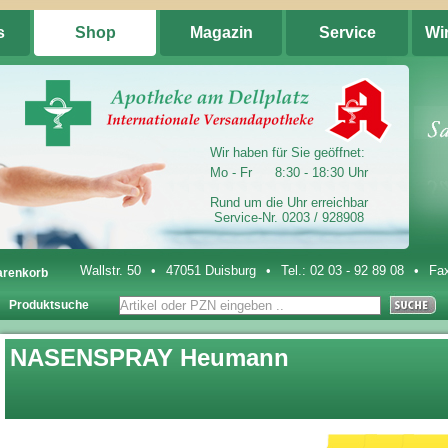
s
Shop
Magazin
Service
Wi
Wir haben für Sie geöffnet:
Mo - Fr
8:30 - 18:30 Uhr
Rund um die Uhr erreichbar
Service-Nr. 0203 / 928908
Wallstr. 50
•
47051 Duisburg
•
Tel.:
02 03 - 92 89 08
•
Fax
renkorb
Produktsuche
NASENSPRAY Heumann