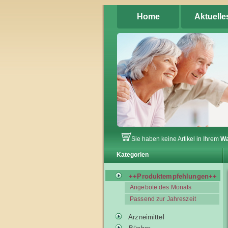
Home
Aktuelle
Sie haben keine Artikel in Ihrem
Wa
Kategorien
++Produktempfehlungen++
Angebote des Monats
Passend zur Jahreszeit
Arzneimittel