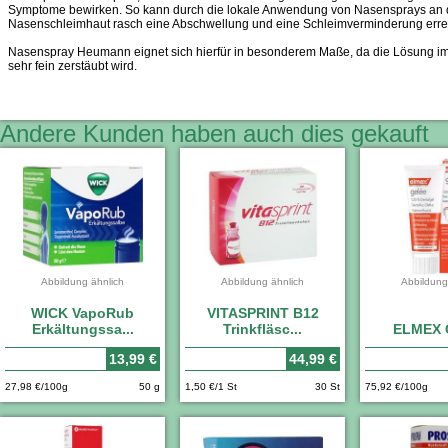
Symptome bewirken. So kann durch die lokale Anwendung von Nasensprays an 
Nasenschleimhaut rasch eine Abschwellung und eine Schleimverminderung erre
Nasenspray Heumann eignet sich hierfür in besonderem Maße, da die Lösung i
sehr fein zerstäubt wird.
Andere Kunden haben auch dies gekauft
Abbildung ähnlich
Abbildung ähnlich
Abbildung
WICK VapoRub
VITASPRINT B12
Erkältungssa...
Trinkfläsc...
ELMEX 
13,99 €
44,99 €
27,98 €/100g
50 g
1,50 €/1 St
30 St
75,92 €/100g