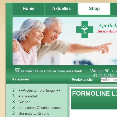
Home
Aktuelles
Shop
Wallstr. 50
•
Sie haben keine Artikel in Ihrem
Warenkorb
- 41 41 52 03
Kategorien
Produktsuche
++Produktempfehlungen++
FORMOLINE L11
Arzneimittel
Bücher
zu unseren Geschenkideen
Gesunde Ernährung