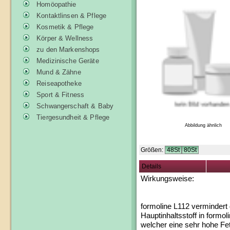
Homöopathie
Kontaktlinsen & Pflege
Kosmetik & Pflege
Körper & Wellness
zu den Markenshops
Medizinische Geräte
Mund & Zähne
Reiseapotheke
Sport & Fitness
Schwangerschaft & Baby
Tiergesundheit & Pflege
Abbildung ähnlich
Größen:
48St
80St
Details
Wirkungsweise:
formoline L112 vermindert
Hauptinhaltsstoff in formol
welcher eine sehr hohe Fet