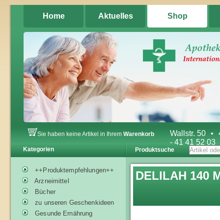
Home
Aktuelles
Shop
Wallstr. 50
•
Sie haben keine Artikel in Ihrem
Warenkorb
- 41 41 52 03
Kategorien
Produktsuche
++Produktempfehlungen++
DELILAH 140 M
Arzneimittel
Bücher
zu unseren Geschenkideen
Gesunde Ernährung