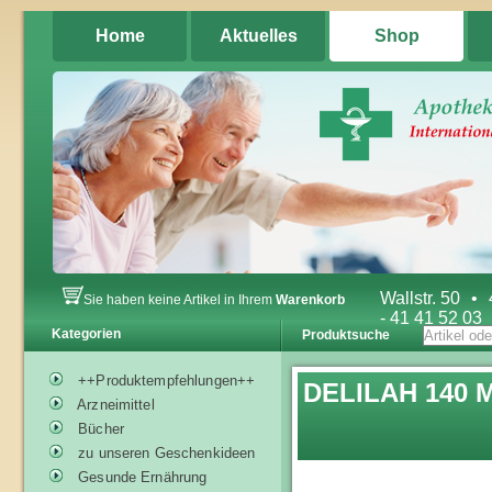
Home
Aktuelles
Shop
Wallstr. 50
•
Sie haben keine Artikel in Ihrem
Warenkorb
- 41 41 52 03
Kategorien
Produktsuche
++Produktempfehlungen++
DELILAH 140 M
Arzneimittel
Bücher
zu unseren Geschenkideen
Gesunde Ernährung