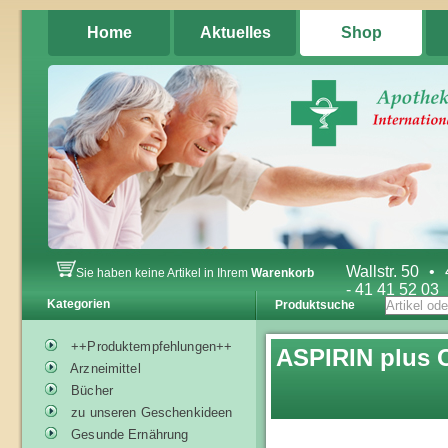
Home
Aktuelles
Shop
Wallstr. 50
•
Sie haben keine Artikel in Ihrem
Warenkorb
- 41 41 52 03
Kategorien
Produktsuche
++Produktempfehlungen++
ASPIRIN plus C
Arzneimittel
Bücher
zu unseren Geschenkideen
Gesunde Ernährung