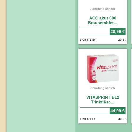
Abbildung ähnlich
ACC akut 600
Brausetablet...
20,99 €
1,05 €/1 St
20 St
Abbildung ähnlich
VITASPRINT B12
Trinkfläsc...
44,99 €
1,50 €/1 St
30 St